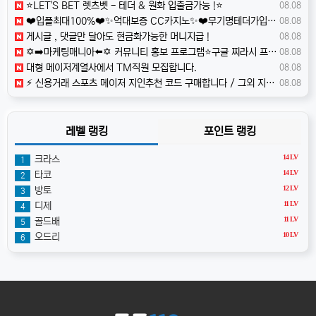
⭐️LET'S BET 렛츠벳 - 테더 & 원화 입출금가능 !⭐️
08.08
❤️️입플최대100%❤️✨억대보증 CC카지노✨❤️무기명테더가입O❤️블랙가입O❤️승인전화X❤️
08.08
️️게시글 , 댓글만 달아도 현금화가능한 머니지급 !
08.08
✡️➡️마케팅매니아⬅️✡️ 커뮤니티 홍보 프로그램⭐️구글 찌라시 프로그램⭐️카톡 텔레 미니게임 오토픽⭐️마케팅프로그램✡️ pmxm
08.08
️️대형 메이저계열사에서 TM직원 모집합니다.
08.08
⚡️ 신용거래 스포츠 메이저 지인추천 코드 구매합니다 / 그외 지노,자비스,수기자 모십니다 ⚡️
08.08
레벨 랭킹
포인트 랭킹
14 LV
크라스
1
14 LV
타코
2
12 LV
방토
3
11 LV
디제
4
11 LV
골드배
5
10 LV
오드리
6