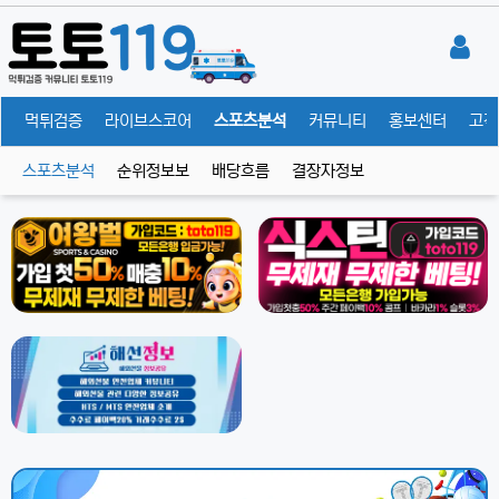
체
먹튀검증
라이브스코어
스포츠분석
커뮤니티
홍보센터
고객
스포츠분석
순위정보보
배당흐름
결장자정보