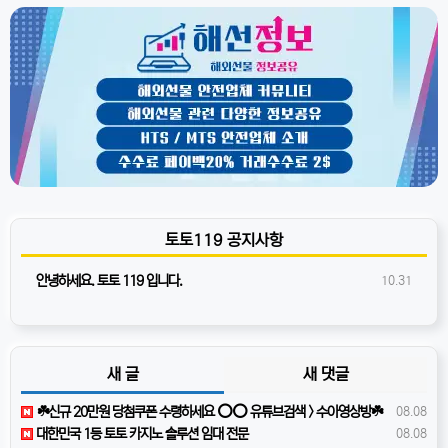
토토119 공지사항
안녕하세요. 토토 119 입니다.
10.31
새 글
새 댓글
☘️️신규 20만원 당첨쿠폰 수령하세요 ⭕️⭕️ 유튜브검색 > 수아영상방☘️
08.08
️대한민국️ 1등 토토 카지노 솔루션 임대 전문
08.08