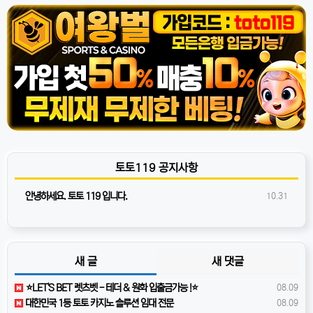
토토119 공지사항
안녕하세요. 토토 119 입니다.
10.31
새 글
새 댓글
⭐️LET'S BET 렛츠벳 - 테더 & 원화 입출금가능 !⭐️
08.09
️대한민국️ 1등 토토 카지노 솔루션 임대 전문
08.09