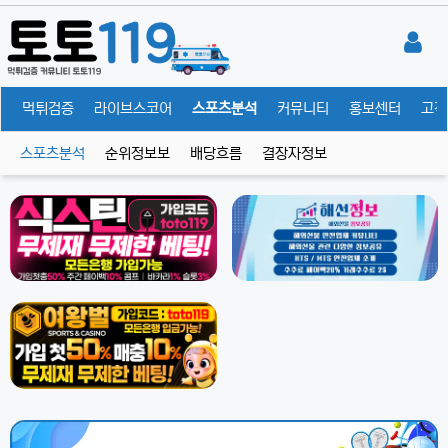
체
먹튀검증
라이브스코어
스포츠분석
커뮤니티
홍보센터
고객
스포츠분석
순위정보보
배당흐름
결장자정보