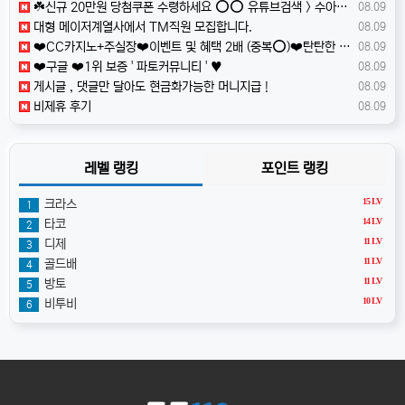
☘️️신규 20만원 당첨쿠폰 수령하세요 ⭕️⭕️ 유튜브검색 > 수아영상방☘️
08.09
️️대형 메이저계열사에서 TM직원 모집합니다.
08.09
❤️CC️카지노+주실장❤️이벤트 및 혜택 2배 (중복⭕️)❤️탄탄한 자본, 무사고 ✅빠른충환✅
08.09
❤️️구글 ❤️1위 보증 ' 파토커뮤니티 ' ♥️
08.09
️️게시글 , 댓글만 달아도 현금화가능한 머니지급 !
08.09
비제휴 후기
08.09
레벨 랭킹
포인트 랭킹
15 LV
크라스
1
14 LV
타코
2
11 LV
디제
3
11 LV
골드배
4
11 LV
방토
5
10 LV
비투비
6