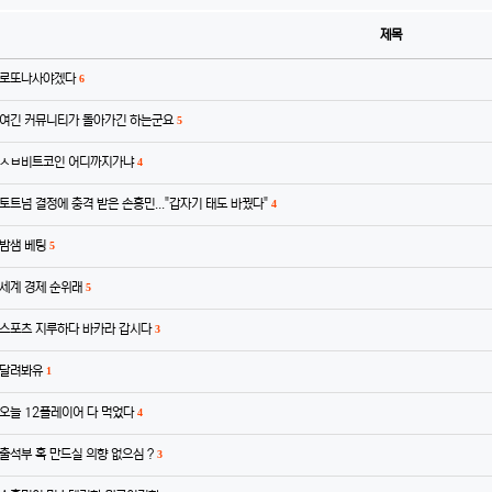
제목
로또나사야겠다
6
여긴 커뮤니티가 돌아가긴 하는군요
5
ㅅㅂ비트코인 어디까지가냐
4
토트넘 결정에 충격 받은 손흥민..."갑자기 태도 바꿨다"
4
밤샘 베팅
5
세계 경제 순위래
5
스포츠 지루하다 바카라 갑시다
3
달려봐유
1
오늘 12플레이어 다 먹었다
4
출석부 혹 만드실 의향 없으심 ?
3