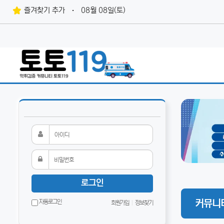
·
즐겨찾기 추가
08월 08일(토)
로그인
커뮤니
자동로그인
회원가입
|
정보찾기