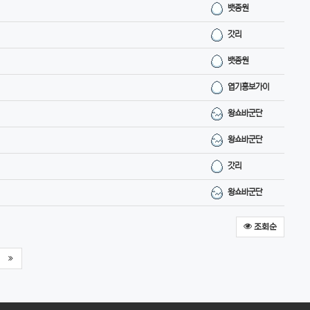
뱃종원
갓리
뱃종원
엽기홍보가이
왕쇼바군단
왕쇼바군단
갓리
왕쇼바군단
조회순