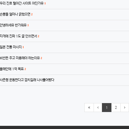
우리 진호 털어간 사이트 어딘가유
1
손뽕들 얼마나 긁혔으면
2
안녕하세유 반가워유
1
자게에 진짜 1도 글 안쓰면서
2
일본 전통 마사지
1
비싼돈 주고 미용해야 하는이유
2
올해안에 1억 목표
2
사촌형 운동한다고 깝치길래 나사풀어봤다
1
2