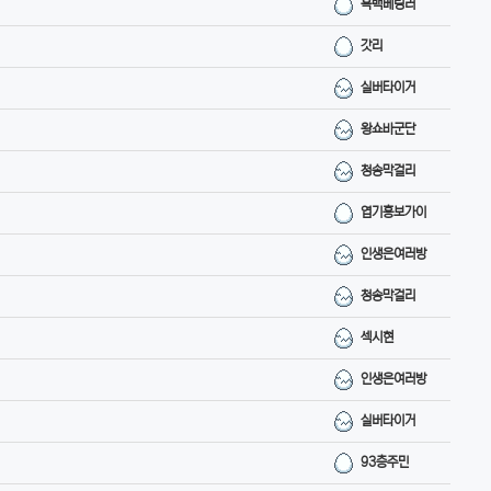
흑백베팅러
갓리
실버타이거
왕쇼바군단
청송막걸리
엽기홍보가이
인생은여러방
청송막걸리
섹시현
인생은여러방
실버타이거
93층주민