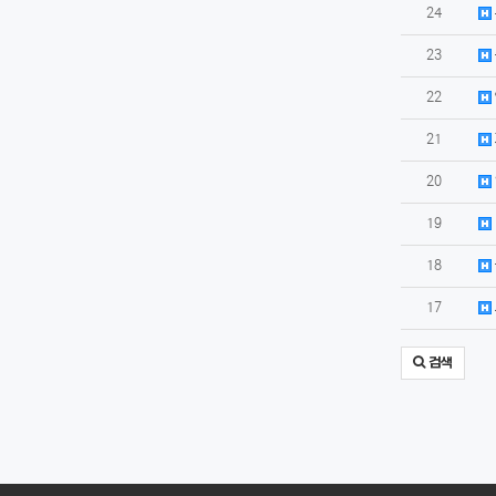
24
23
22
21
20
19
18
17
검색