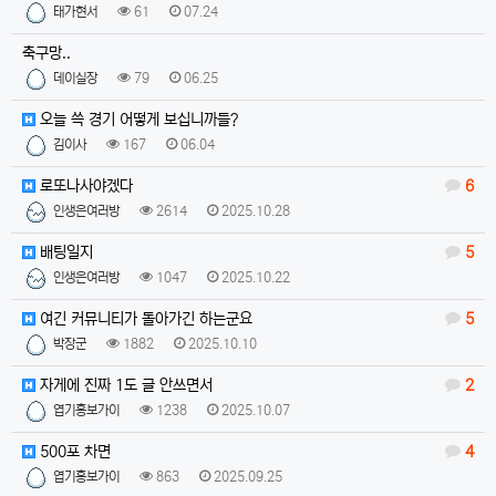
태가현서
61
07.24
축구망..
데이실장
79
06.25
오늘 쓱 경기 어떻게 보십니까들?
김이사
167
06.04
로또나사야겠다
6
인생은여러방
2614
2025.10.28
배팅일지
5
인생은여러방
1047
2025.10.22
여긴 커뮤니티가 돌아가긴 하는군요
5
박장군
1882
2025.10.10
자게에 진짜 1도 글 안쓰면서
2
엽기홍보가이
1238
2025.10.07
500포 차면
4
엽기홍보가이
863
2025.09.25