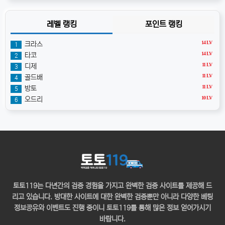
레벨 랭킹
포인트 랭킹
14 LV
크라스
1
14 LV
타코
2
11 LV
디제
3
11 LV
골드배
4
11 LV
방토
5
10 LV
오드리
6
토토119는 다년간의 검증 경험을 가지고 완벽한 검증 사이트를 제공해 드
리고 있습니다. 방대한 사이트에 대한 완벽한 검증뿐만 아니라 다양한 베팅
정보공유와 이벤트도 진행 중이니 토토119를 통해 많은 정보 얻어가시기
바랍니다.