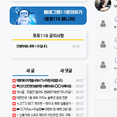
대
ㅎ
토토119 공지사항
안녕하세요. 토토 119 입니다.
10.31
;;;
ㅠ
새 글
새 댓글
️️대형 메이저계열사에서 TM직원 모집합니다.
08.07
☘️️신규 20만원 당첨쿠폰 수령하세요 ⭕️⭕️ 유튜브검색 > 수아영상방☘️
08.07
g
️️게시글 , 댓글만 달아도 현금화가능한 머니지급 !
08.07
️대한민국️ 1등 토토 카지노 솔루션 임대 전문
08.07
⭐️LET'S BET 렛츠벳 - 테더 & 원화 입출금가능 !⭐️
08.07
❤️CC️카지노+주실장❤️이벤트 및 혜택 2배 (중복⭕️)❤️탄탄한 자본, 무사고 ✅빠른충환✅
08.07
⚡️ 신용거래 스포츠 메이저 지인추천 코드 구매합니다 / 그외 지노,자비스,수기자 모십니다 ⚡️
08.07