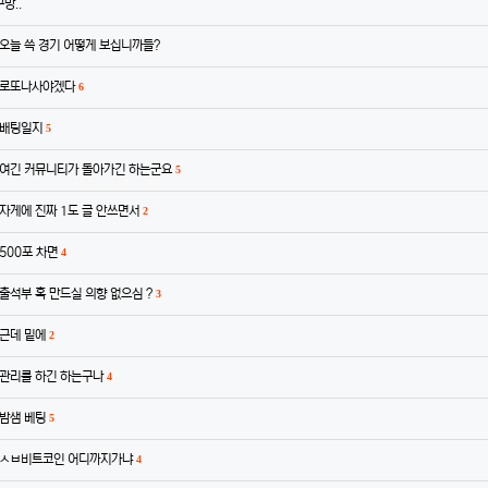
망..
오늘 쓱 경기 어떻게 보십니까들?
로또나사야겠다
6
배팅일지
5
여긴 커뮤니티가 돌아가긴 하는군요
5
자게에 진짜 1도 글 안쓰면서
2
500포 차면
4
출석부 혹 만드실 의향 없으심 ?
3
근데 밑에
2
관리를 하긴 하는구나
4
밤샘 베팅
5
ㅅㅂ비트코인 어디까지가냐
4