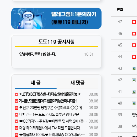
번호
47
46
토토119 공지사항
45
안녕하세요. 토토 119 입니다.
10.31
44
43
42
새 글
새 댓글
41
⭐️LET'S BET 렛츠벳 - 테더 & 원화 입출금가능 !⭐️
08.08
️️게시글 , 댓글만 달아도 현금화가능한 머니지급 !
08.08
40
☘️️신규 20만원 당첨쿠폰 수령하세요 ⭕️⭕️ 유튜브검색 > 수아영상방☘️
08.08
️대한민국️ 1등 토토 카지노 솔루션 임대 전문
08.08
39
안
❤️CC️카지노+주실장❤️이벤트 및 혜택 2배 (중복⭕️)❤️탄탄한 자본, 무사고 ✅빠른충환✅
08.08
38
안
️️대형 메이저계열사에서 TM직원 모집합니다.
08.08
❤️️입플최대100%❤️✨억대보증 CC카지노✨❤️무기명테더가입O❤️블랙가입O❤️승인전화X❤️
08.08