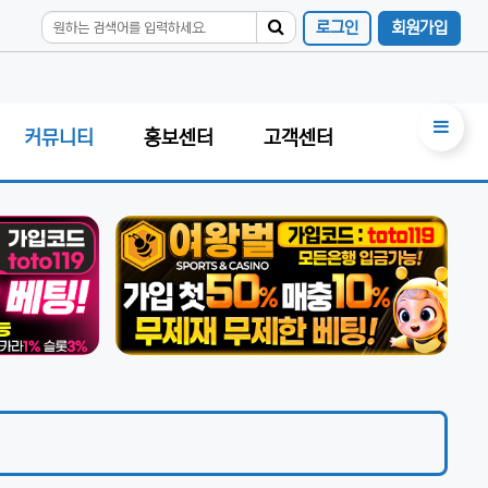
로그인
회원가입
커뮤니티
홍보센터
고객센터