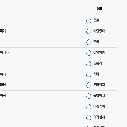
이름
온율
️마케…
바영영하
온율
️마케…
바영영하
핑퐁리
️마케…
가마
️마케…
훈라현지
️마케…
율하영서
마징가여
태가현서