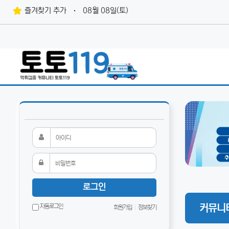
·
즐겨찾기 추가
08월 08일(토)
로그인
커뮤니
자동로그인
회원가입
|
정보찾기