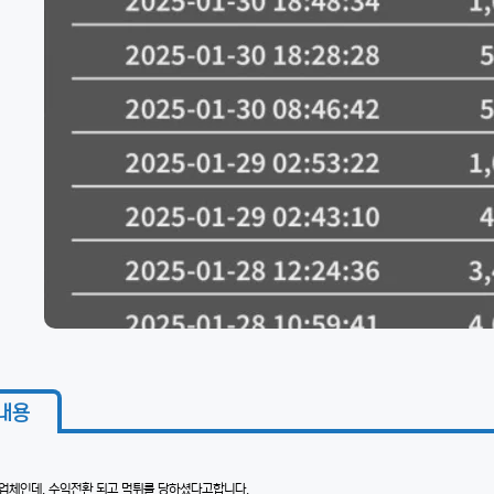
내용
 업체인데, 수익전환 되고 먹튀를 당하셨다고합니다.