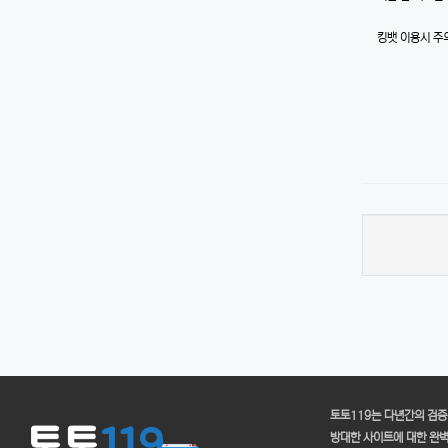
킹뱃 이용시 주
토토119는 다년간의 검증
방대한 사이트에 대한 완