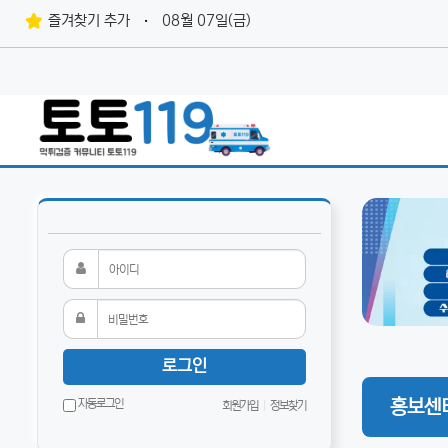
·
즐겨찾기 추가
08월 07일(금)
로그인
홍보센
자동로그인
회원가입
|
정보찾기