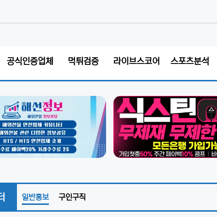
공식인증업체
먹튀검증
라이브스코어
스포츠분석
터
일반홍보
구인구직