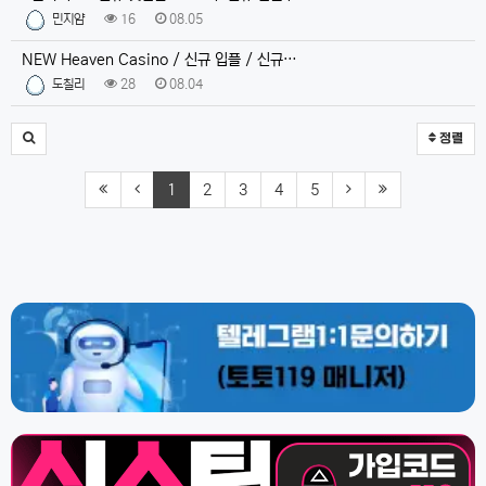
민지얌
16
08.05
NEW Heaven Casino / 신규 입플 / 신규…
도칠리
28
08.04
정렬
1
2
3
4
5