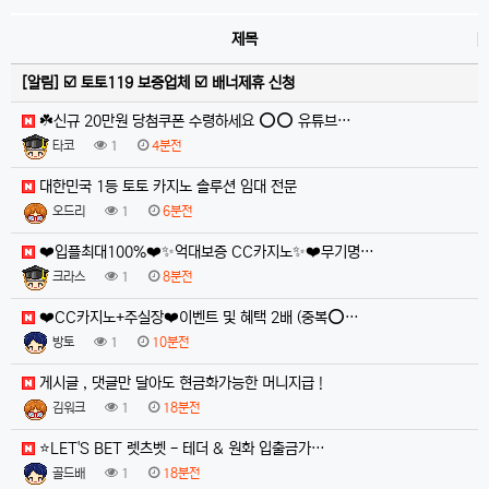
제목
[알림]
☑️ 토토119 보증업체 ☑️ 배너제휴 신청
☘️️신규 20만원 당첨쿠폰 수령하세요 ⭕️⭕️ 유튜브…
타코
1
4분전
️대한민국️ 1등 토토 카지노 솔루션 임대 전문
오드리
1
6분전
❤️️입플최대100%❤️✨억대보증 CC카지노✨❤️무기명…
크라스
1
8분전
❤️CC️카지노+주실장❤️이벤트 및 혜택 2배 (중복⭕…
방토
1
10분전
️️게시글 , 댓글만 달아도 현금화가능한 머니지급 !
김워크
1
18분전
⭐️LET'S BET 렛츠벳 - 테더 & 원화 입출금가…
골드배
1
18분전