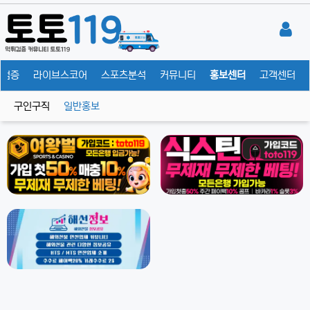
튀검증
라이브스코어
스포츠분석
커뮤니티
홍보센터
고객센터
구인구직
일반홍보