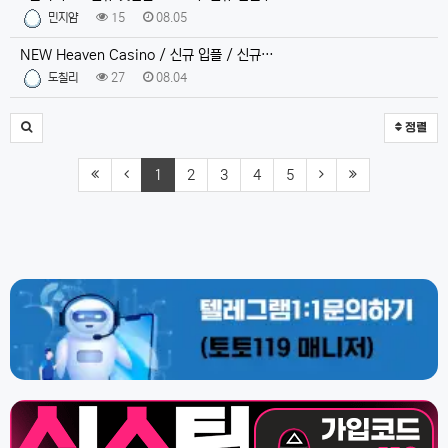
민지얌
15
08.05
NEW Heaven Casino / 신규 입플 / 신규…
도칠리
27
08.04
정렬
1
2
3
4
5