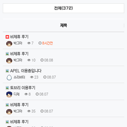
전체(372)
제목
비제휴 후기
박그마
7
8시간전
비제휴 후기
박그마
10
08.08
APEL 이용중입니다
소리버터
23
08.07
토브리 이용후기
디제
8
08.07
비제휴 후기
박그마
35
08.07
비제휴 후기