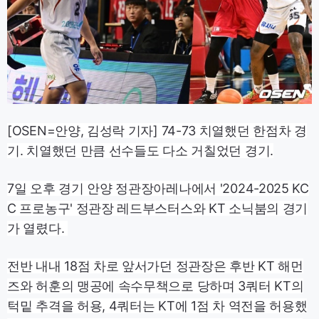
[OSEN=안양, 김성락 기자] 74-73 치열했던 한점차 경
기. 치열했던 만큼 선수들도 다소 거칠었던 경기.
7일 오후 경기 안양 정관장아레나에서 '2024-2025 KC
C 프로농구' 정관장 레드부스터스와 KT 소닉붐의 경기
가 열렸다.
전반 내내 18점 차로 앞서가던 정관장은 후반 KT 해먼
즈와 허훈의 맹공에 속수무책으로 당하며 3쿼터 KT의
턱밑 추격을 허용, 4쿼터는 KT에 1점 차 역전을 허용했