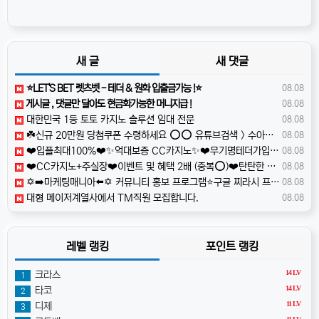
새 글
새 댓글
⭐️LET'S BET 렛츠벳 - 테더 & 원화 입출금가능 !⭐️
08.08
️️게시글 , 댓글만 달아도 현금화가능한 머니지급 !
08.08
️대한민국️ 1등 토토 카지노 솔루션 임대 전문
08.08
☘️️신규 20만원 당첨쿠폰 수령하세요 ⭕️⭕️ 유튜브검색 > 수아영상방☘️
08.08
❤️️입플최대100%❤️✨억대보증 CC카지노✨❤️무기명테더가입O❤️블랙가입O❤️승인전화X❤️
08.08
❤️CC️카지노+주실장❤️이벤트 및 혜택 2배 (중복⭕️)❤️탄탄한 자본, 무사고 ✅빠른충환✅
08.08
✡️➡️마케팅매니아⬅️✡️ 커뮤니티 홍보 프로그램⭐️구글 찌라시 프로그램⭐️카톡 텔레 미니게임 오토픽⭐️마케팅프로그램✡️ osb7
08.08
️️대형 메이저계열사에서 TM직원 모집합니다.
08.08
레벨 랭킹
포인트 랭킹
14 LV
크라스
1
14 LV
타코
2
11 LV
디제
3