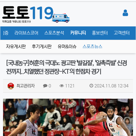
튀검증
라이브스코어
스포츠분석
커뮤니티
홍보센터
고객센터
자유게시판
후기게시판
유머&이슈
스포츠뉴스
[국내농구]허훈의 극대노 광고판 '발길질', '일촉즉발' 신경
전까지..치열했던 정관장-KT의 한점차 경기
최고관리자
0
1121
2024.11.08 12:34