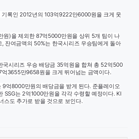
기록인 2012년의 103억9222만6000원을 크게 웃
원)을 제외한 87억5000만원을 상위 5개 팀이 나
고, 잔여금액의 50%는 한국시리즈 우승팀에게 돌아
한국시리즈 우승 배당금 35억원을 합쳐 총 52억500
7억3655만9658원을 크게 뛰어넘는 금액이다.
는 9억8000만원의 배당금을 받게 된다. 준플레이오
SSG는 2억1000만원을 각각 수령할 예정이다. KI
너스도 추가로 받을 것으로 보인다.