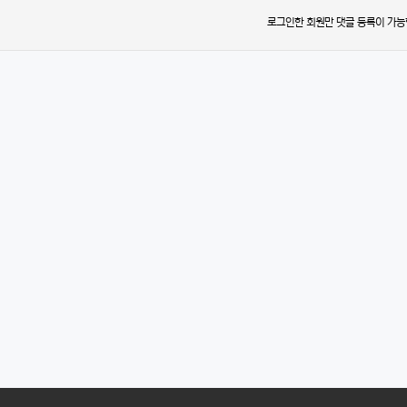
로그인한 회원만 댓글 등록이 가능