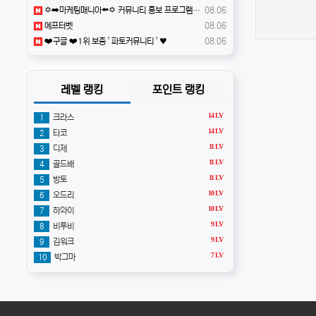
✡️➡️마케팅매니아⬅️✡️ 커뮤니티 홍보 프로그램⭐️구글 찌라시 프로그램⭐️카톡 텔레 미니게임 오토픽⭐️마케팅프로그램✡️ ei7i
08.06
에프터벳
08.06
❤️️구글 ❤️1위 보증 ' 파토커뮤니티 ' ♥️
08.06
레벨 랭킹
포인트 랭킹
14 LV
크라스
1
14 LV
타코
2
11 LV
디제
3
11 LV
골드배
4
11 LV
방토
5
10 LV
오드리
6
10 LV
하와이
7
9 LV
비투비
8
9 LV
김워크
9
7 LV
박그마
10