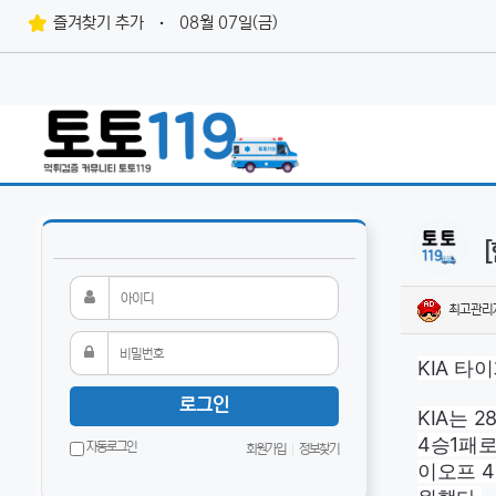
·
즐겨찾기 추가
08월 07일(금)
[
최고관리
KIA 타
로그인
KIA는 
4승1패로
자동로그인
회원가입
|
정보찾기
이오프 4