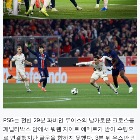
PSG는 전반 29분 파비안 루이스의 날카로운 크로스를
페널티박스 안에서 워렌 자이르 에메르가 받아 슈팅으
로 연결했지만 골문을 향하지 못했다. 3분 뒤 우스만 뎀