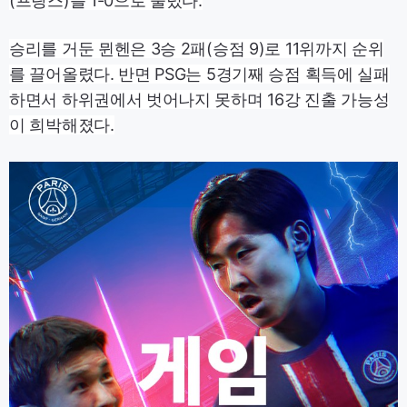
(프랑스)를 1-0으로 눌렀다.
승리를 거둔 뮌헨은 3승 2패(승점 9)로 11위까지 순위
를 끌어올렸다. 반면 PSG는 5경기째 승점 획득에 실패
하면서 하위권에서 벗어나지 못하며 16강 진출 가능성
이 희박해졌다.