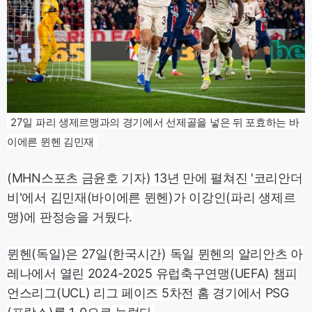
27일 파리 생제르맹과의 경기에서 선제골을 넣은 뒤 포효하는 바
이에른 뮌헨 김민재
(MHN스포츠 금윤호 기자) 13년 만에 펼쳐진 '코리안더
비'에서 김민재(바이에른 뮌헨)가 이강인(파리 생제르
맹)에 판정승을 거뒀다.
뮌헨(독일)은 27일(한국시간) 독일 뮌헨의 알리안츠 아
레나에서 열린 2024-2025 유럽축구연맹(UEFA) 챔피
언스리그(UCL) 리그 페이즈 5차전 홈 경기에서 PSG