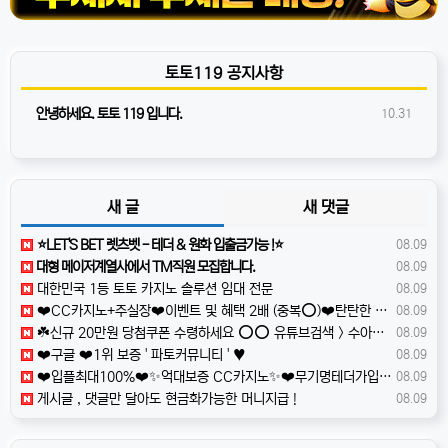
토토119 공지사항
안녕하세요. 토토 119 입니다.
10.31
새 글
새 댓글
⭐️LET'S BET 렛츠벳 - 테더 & 원화 입출금가능 !⭐️
08.09
️️대형 메이저계열사에서 TM직원 모집합니다.
08.09
️대한민국️ 1등 토토 카지노 솔루션 임대 전문
08.09
❤️CC️카지노+주실장❤️이벤트 및 혜택 2배 (중복⭕️)❤️탄탄한 자본, 무사고 ✅빠른충환✅
08.09
☘️️신규 20만원 당첨쿠폰 수령하세요 ⭕️⭕️ 유튜브검색 > 수아영상방☘️
08.09
❤️️구글 ❤️1위 보증 ' 파토커뮤니티 ' ♥️
08.09
❤️️입플최대100%❤️✨억대보증 CC카지노✨❤️무기명테더가입O❤️블랙가입O❤️승인전화X❤️
08.09
️️게시글 , 댓글만 달아도 현금화가능한 머니지급 !
08.09