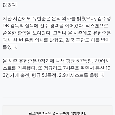
않았다.
지난 시즌에도 유현준은 은퇴 의사를 밝혔으나, 김주성
DB 감독의 설득에 선수 경력을 이어갔다. 식스맨으로
쏠쏠한 활약을 보여줬다. 그러나 올 시즌에도 유현준은
다시 한 번 은퇴 의사를 밝혔고, 결국 구단도 이를 받아
들였다.
올 시즌 유현준은 9경기에 나서 평균 5.7득점, 2.9어시
스트를 기록했다. 또 정규리그 7시즌을 뛰면서 통산 19
3경기에 출전, 평균 5.1득점, 2.9어시스트를 올렸다.
로그인한 회원만 댓글 등록이 가능합니다.