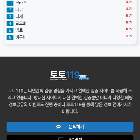
14 LV
크라스
1
14 LV
타코
2
11 LV
디제
3
11 LV
골드배
4
11 LV
방토
5
10 LV
비투비
6
토토119는 다년간의 검증 경험을 가지고 완벽한 검증 사이트를 제공해 드
리고 있습니다. 방대한 사이트에 대한 완벽한 검증뿐만 아니라 다양한 베팅
정보공유와 이벤트도 진행 중이니 토토119를 통해 많은 정보 얻어가시기
바랍니다.
문의하기