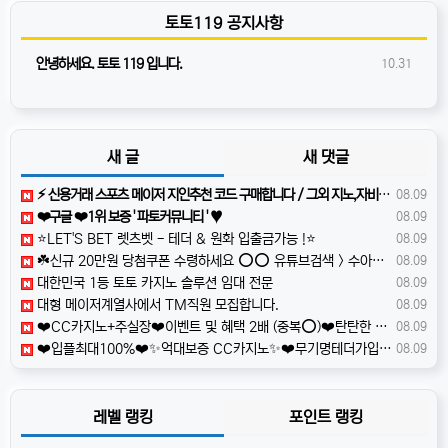
토토119 공지사항
안녕하세요. 토토 119 입니다.
10.31
새 글
새 댓글
⚡️ 신용거래 스포츠 메이저 지인추천 코드 구매합니다 / 그외 지노,자비스,수기자 모십니다 ⚡️
08.09
❤️️구글 ❤️1위 보증 ' 파토커뮤니티 ' ♥️
08.09
⭐️LET'S BET 렛츠벳 - 테더 & 원화 입출금가능 !⭐️
08.09
☘️️신규 20만원 당첨쿠폰 수령하세요 ⭕️⭕️ 유튜브검색 > 수아영상방☘️
08.09
️대한민국️ 1등 토토 카지노 솔루션 임대 전문
08.09
️️대형 메이저계열사에서 TM직원 모집합니다.
08.09
❤️CC️카지노+주실장❤️이벤트 및 혜택 2배 (중복⭕️)❤️탄탄한 자본, 무사고 ✅빠른충환✅
08.09
❤️️입플최대100%❤️✨억대보증 CC카지노✨❤️무기명테더가입O❤️블랙가입O❤️승인전화X❤️
08.09
레벨 랭킹
포인트 랭킹