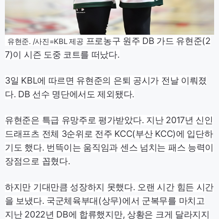
프로농구 원주 DB 가드 유현준(2
유현준. /사진=KBL 제공
7)이 시즌 도중 코트를 떠났다.
3일 KBL에 따르면 유현준의 은퇴 공시가 전날 이뤄졌
다. DB 선수 명단에서도 제외됐다.
유현준은 특급 유망주로 평가받았다. 지난 2017년 신인
드래프츠 전체 3순위로 전주 KCC(부산 KCC)에 입단하
기도 했다. 번뜩이는 움직임과 센스 넘치는 패스 능력이
장점으로 꼽혔다.
하지만 기대만큼 성장하지 못했다. 오랜 시간 힘든 시간
을 보냈다. 국군체육부대(상무)에서 군복무를 마치고
지난 2022년 DB에 합류했지만, 상황은 크게 달라지지