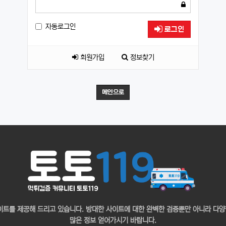
자동로그인
로그인
회원가입
정보찾기
메인으로
이트를 제공해 드리고 있습니다. 방대한 사이트에 대한 완벽한 검증뿐만 아니라 다
많은 정보 얻어가시기 바랍니다.