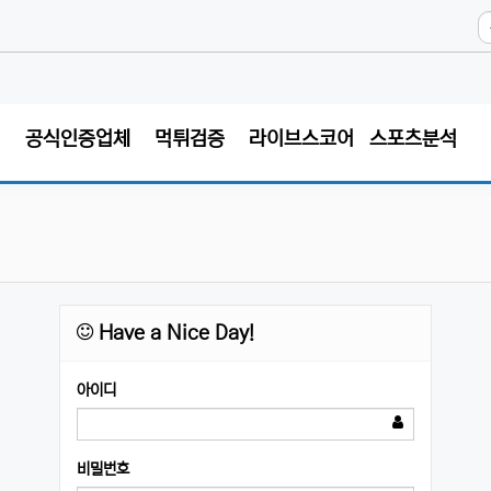
공식인증업체
먹튀검증
라이브스코어
스포츠분석
Have a Nice Day!
아이디
비밀번호