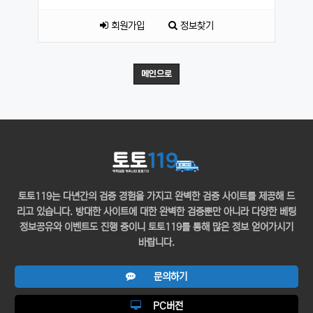
회원가입
정보찾기
메인으로
토토119는 다년간의 검증 경험을 가지고 완벽한 검증 사이트를 제공해 드
리고 있습니다. 방대한 사이트에 대한 완벽한 검증뿐만 아니라 다양한 베팅
정보공유와 이벤트도 진행 중이니 토토119를 통해 많은 정보 얻어가시기
바랍니다.
문의하기
PC버전