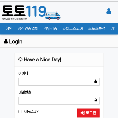
메인
공식인증업체
먹튀검증
라이브스코어
스포츠분석
커뮤
Login
Have a Nice Day!
아이디
비밀번호
자동로그인
로그인