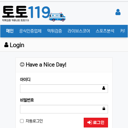
메인
공식인증업체
먹튀검증
라이브스코어
스포츠분석
커뮤
Login
Have a Nice Day!
아이디
비밀번호
자동로그인
로그인