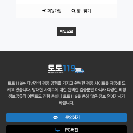
회원가입
정보찾기
메인으로
토토119는 다년간의 검증 경험을 가지고 완벽한 검증 사이트를 제공해 드
리고 있습니다. 방대한 사이트에 대한 완벽한 검증뿐만 아니라 다양한 베팅
정보공유와 이벤트도 진행 중이니 토토119를 통해 많은 정보 얻어가시기
바랍니다.
문의하기
PC버전