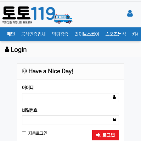
메인
공식인증업체
먹튀검증
라이브스코어
스포츠분석
커뮤
Login
Have a Nice Day!
아이디
비밀번호
자동로그인
로그인