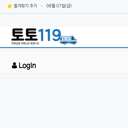
·
즐겨찾기 추가
08월 07일(금)
Login