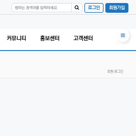
로그인
회원가입
커뮤니티
홍보센터
고객센터
회원 로그인