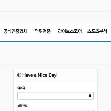
공식인증업체
먹튀검증
라이브스코어
스포츠분석
Have a Nice Day!
아이디
비밀번호