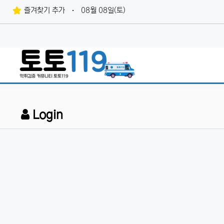
·
즐겨찾기 추가
08월 08일(토)
Login