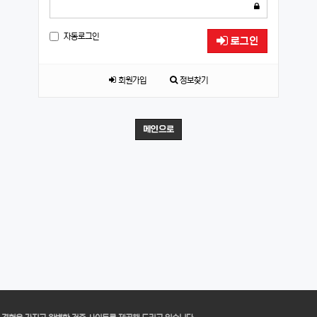
자동로그인
로그인
회원가입
정보찾기
메인으로