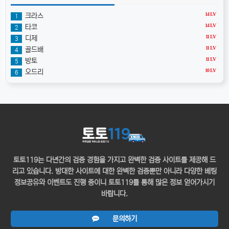
14 LV
크라스
1
14 LV
타코
2
11 LV
디제
3
11 LV
골드배
4
11 LV
방토
5
10 LV
오드리
6
토토119는 다년간의 검증 경험을 가지고 완벽한 검증 사이트를 제공해 드
리고 있습니다. 방대한 사이트에 대한 완벽한 검증뿐만 아니라 다양한 베팅
정보공유와 이벤트도 진행 중이니 토토119를 통해 많은 정보 얻어가시기
바랍니다.
문의하기