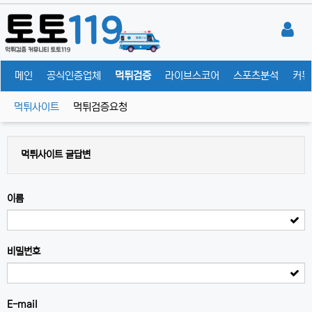
메인
공식인증업체
먹튀검증
라이브스코어
스포츠분석
커뮤
먹튀사이트
먹튀검증요청
먹튀사이트 글답변
이름
비밀번호
E-mail