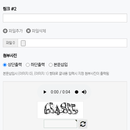
링크 #2
파일추가
파일삭제
파일 0
첨부사진
상단출력
하단출력
본문삽입
본문삽입시 {이미지:0}, {이미지:1} 형태로 글내용 입력시 지정 첨부사진이 출력됨