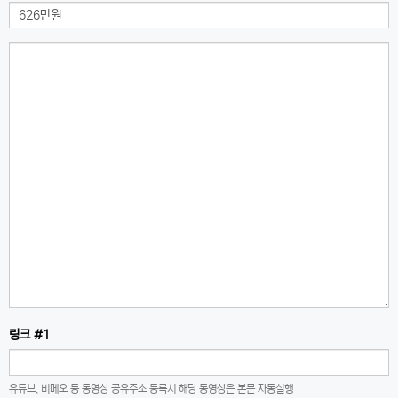
링크 #1
유튜브, 비메오 등 동영상 공유주소 등록시 해당 동영상은 본문 자동실행