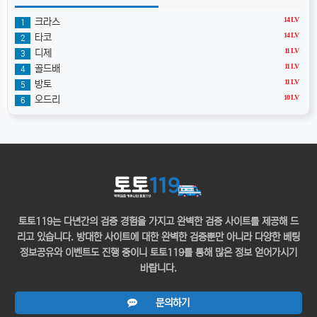
14 LV
크라스
1
14 LV
타코
2
11 LV
디제
3
11 LV
골드배
4
11 LV
방토
5
10 LV
오드리
6
토토119는 다년간의 검증 경험을 가지고 완벽한 검증 사이트를 제공해 드
리고 있습니다. 방대한 사이트에 대한 완벽한 검증뿐만 아니라 다양한 베팅
정보공유와 이벤트도 진행 중이니 토토119를 통해 많은 정보 얻어가시기
바랍니다.
문의하기