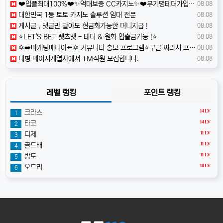
❤️️입플최대100%❤️✨억대보증 CC카지노✨❤️무기명테더가입O❤️블랙가입O❤️승인전화X❤️
08.08
️대한민국️ 1등 토토 카지노 솔루션 임대 전문
08.08
️️게시글 , 댓글만 달아도 현금화가능한 머니지급 !
08.08
⭐️LET'S BET 렛츠벳 - 테더 & 원화 입출금가능 !⭐️
08.08
✡️➡️마케팅매니아⬅️✡️ 커뮤니티 홍보 프로그램⭐️구글 찌라시 프로그램⭐️카톡 텔레 미니게임 오토픽⭐️마케팅프로그램✡️ t34h
08.08
️️대형 메이저계열사에서 TM직원 모집합니다.
08.08
레벨 랭킹
포인트 랭킹
14 LV
크라스
1
14 LV
타코
2
11 LV
디제
3
11 LV
골드배
4
11 LV
방토
5
10 LV
오드리
6