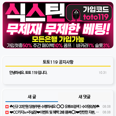
토토119 공지사항
안녕하세요. 토토 119 입니다.
10.31
새 글
새 댓글
☘️️신규 20만원 당첨쿠폰 수령하세요 ⭕️⭕️ 유튜브검색 > 수아영상방☘️
08.08
❤️CC️카지노+주실장❤️이벤트 및 혜택 2배 (중복⭕️)❤️탄탄한 자본, 무사고 ✅빠른충환✅
08.08