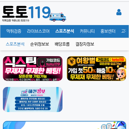
체
먹튀검증
라이브스코어
스포츠분석
커뮤니티
홍보센터
고객
스포츠분석
순위정보보
배당흐름
결장자정보