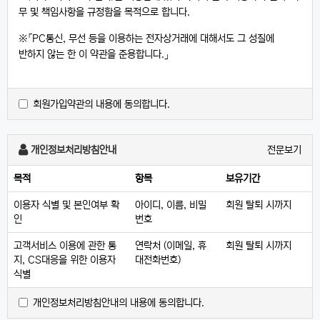
무 및 책임사항을 규정함을 목적으로 합니다.
※「PC통신, 무선 등을 이용하는 전자상거래에 대해서도 그 성질에
반하지 않는 한 이 약관을 준용합니다.」
제2조 정의
회원가입약관의 내용에 동의합니다.
"몰" 이란 "회사"가 재화 또는 용역(이하 "재화 등" 이라 함)을
이용자에게 제공하기 위하여 컴퓨터등 정보통신설비를 이용하여
재화 등을 거래할 수 있도록 설정한 가상의 영업장을 말하며,
개인정보처리방침안내
전문보기
아울러 사이버몰을 운영하는 사업자의 의미로도 사용합니다.
"이용자"란 "몰"에 접속하여 이 약관에 따라 "몰"이 제공하는
목적
항목
보유기간
서비스를 받는 회원 및 비회원을 말합니다.
이용자 식별 및 본인여부 확
아이디, 이름, 비밀
회원 탈퇴 시까지
'회원'이라 함은 “몰”에 회원등록을 한 자로서, 계속적으로 "몰"이
인
번호
제공하는 서비스를 이용할 수 있는 자를 말합니다.
'비회원'이라 함은 회원에 가입하지 않고 "몰"이 제공하는 서비스를
고객서비스 이용에 관한 통
연락처 (이메일, 휴
회원 탈퇴 시까지
이용하는 자를 말합니다.
지, CS대응을 위한 이용자
대전화번호)
식별
제3조 약관 등의 명시와 설명 및 개정
개인정보처리방침안내의 내용에 동의합니다.
"몰"은 이 약관의 내용과 상호 및 대표자 성명, 영업소 소재지 주소