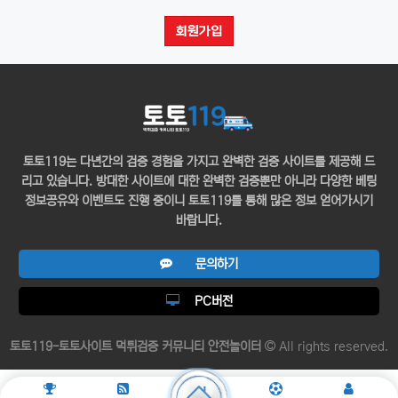
(소비자의 불만을 처리할 수 있는 곳의 주소를 포함), 전화번호·
회원가입
모사전송번호·전자우편주소, 사업자등록번호, 통신판매업
신고번호, 개인정보관리책임자 등을 이용자가 쉽게 알 수 있도록
사이버몰의 초기 서비스화면(전면)에 게시합니다. 다만, 약관의
내용은 이용자가 연결화면을 통하여 볼 수 있도록 할 수 있습니다.
"몰"은 이용자가 약관에 동의하기에 앞서 약관에 정하여져 있는
내용 중 청약철회·배송책임·환불조건 등과 같은 중요한 내용을
이용자가 이해할 수 있도록 별도의 연결화면 또는 팝업화면 등을
토토119는 다년간의 검증 경험을 가지고 완벽한 검증 사이트를 제공해 드
제공하여 이용자의 확인을 구하여야 합니다.
리고 있습니다. 방대한 사이트에 대한 완벽한 검증뿐만 아니라 다양한 베팅
"몰"은 「전자상거래 등에서의 소비자보호에 관한 법률」, 「약관의
정보공유와 이벤트도 진행 중이니 토토119를 통해 많은 정보 얻어가시기
규제에 관한 법률」, 「전자문서 및 전자거래기본법」,
바랍니다.
「전자금융거래법」, 「전자서명법」, 「정보통신망 이용촉진 및
정보보호 등에 관한 법률」, 「방문판매 등에 관한 법률」,
문의하기
「소비자기본법」 등 관련 법을 위배하지 않는 범위에서 이 약관을
개정할 수 있습니다.
PC버전
"몰"이 약관을 개정할 경우에는 적용일자 및 개정사유를 명시하여
현행약관과 함께 몰의 초기화면에 그 적용일자 7일 이전부터
적용일자 전일까지 공지합니다. 다만, 이용자에게 불리하게
토토119-토토사이트 먹튀검증 커뮤니티 안전놀이터
All rights reserved.
약관내용을 변경하는 경우에는 최소한 30일 이상의 사전
유예기간을 두고 공지합니다. 이 경우 "몰“은 개정 전 내용과 개정