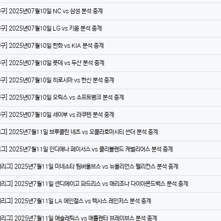
구] 2025년07월10일 NC vs 삼성 분석 중계
구] 2025년07월10일 LG vs 키움 분석 중계
구] 2025년07월10일 한화 vs KIA 분석 중계
구] 2025년07월10일 롯데 vs 두산 분석 중계
구] 2025년07월10일 히로시마 vs 한신 분석 중계
구] 2025년07월10일 오릭스 vs 소프트뱅크 분석 중계
구] 2025년07월10일 세이부 vs 라쿠텐 분석 중계
그] 2025년7월11일 브루클린 네츠 vs 오클라호마시티 썬더 분석 중계
그] 2025년7월11일 인디애나 페이서스 vs 클리블랜드 캐벌리어스 분석 중계
저리그] 2025년7월11일 미네소타 팀버울브스 vs 뉴올리언스 펠리컨스 분석 중계
저리그] 2025년7월11일 샌디에이고 파드리스 vs 애리조나 다이아몬드백스 분석 중계
리그] 2025년7월11일 LA 에인절스 vs 텍사스 레인저스 분석 중계
리그] 2025년7월11일 애슬레틱스 vs 애틀랜타 브레이브스 분석 중계