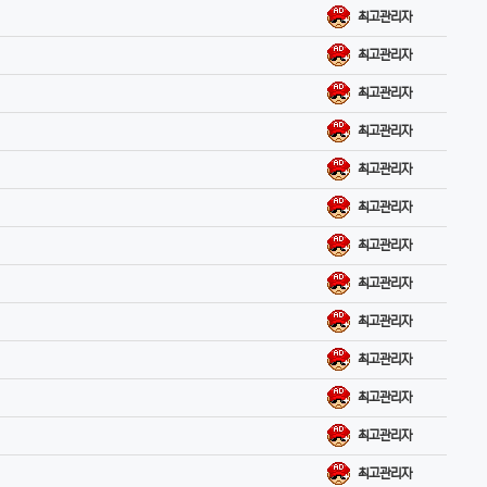
최고관리자
최고관리자
최고관리자
최고관리자
최고관리자
최고관리자
최고관리자
최고관리자
최고관리자
최고관리자
최고관리자
최고관리자
최고관리자