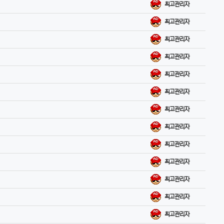
최고관리자
최고관리자
최고관리자
최고관리자
최고관리자
최고관리자
최고관리자
최고관리자
최고관리자
최고관리자
최고관리자
최고관리자
최고관리자