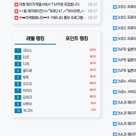
️️대형 메이저계열사에서 TM직원 모집합니다.
08.07
[KBO 프로야
⭐️1등 해외에이전시⭐️『유로247』⭐️『브이오벳』⭐️『KOBET』⭐️『원커넥트』⭐️ e5nq
08.07
[KBO 프로야
✡️➡️마케팅매니아⬅️✡️ 커뮤니티 홍보 프로그램⭐️구글 찌라시 프로그램⭐️카톡 텔레 미니게임 오토픽⭐️마케팅프로그램✡️ vj77
08.07
[KBO 프로야
레벨 랭킹
포인트 랭킹
[KBO 프로야
[NPB 일본야
14 LV
크라스
1
14 LV
타코
2
[NPB 일본야
11 LV
디제
3
11 LV
[NPB 일본야
골드배
4
11 LV
방토
5
[NBA 서머리
10 LV
오드리
6
10 LV
하와이
7
[NBA 서머리
10 LV
김워크
8
[MLB 메이
9 LV
비투비
9
7 LV
박그마
10
[MLB 메이
[MLB 메이저
[MLB 메이저