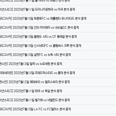
션스리그] 2025년7월11일 불가리아 vs 프랑스 분석 중계
이션스리그] 2025년7월11일 도미니카공화국 vs 미국 분석 중계
리그사커] 2025년7월13일 토론토FC vs 애틀랜타 유나이티드 분석 중계
리그사커] 2025년7월13일 인터 마이애미 vs 내슈빌SC 분석 중계
리그사커] 2025년7월13일 올랜도 시티 vs CF 몽레알 분석 중계
리그사커] 2025년7월13일 신시내티FC vs 콜럼버스 크루 분석 중계
리그사커] 2025년7월13일 샬럿FC vs 뉴욕 시티 분석 중계
스칸] 2025년7월13일 말뫼 vs 노르셰핑 분석 중계
리테세리엔] 2025년7월13일 프레드릭스타드 vs 몰데 분석 중계
스칸] 2025년7월12일 예테보리 vs 엘프스보리 분석 중계
션스리그] 2025년7월11일 태국 vs 독일 분석 중계
션스리그] 2025년7월11일 벨기에 vs 네덜란드 분석 중계
리그사커] 2025년7월13일 LA FC vs FC댈러스 분석 중계