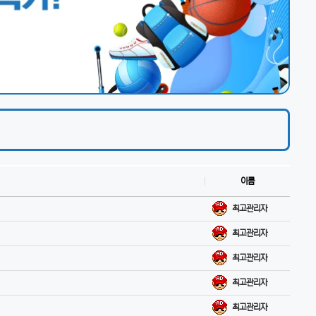
이름
최고관리자
최고관리자
최고관리자
최고관리자
최고관리자