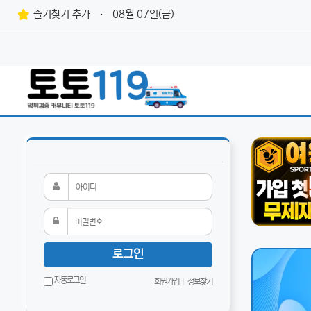
·
즐겨찾기 추가
08월 07일(금)
로그인
자동로그인
회원가입
|
정보찾기