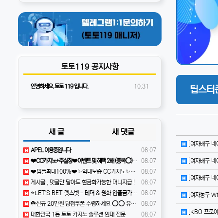
토토119 공지사항
안녕하세요. 토토 119 입니다.
10.31
팁스터
새 글
새 댓글
[여자배구 네이
APEL 이용중입니다
08.07
[여자배구 네이
❤️CC️카지노+주실장❤️이벤트 및 혜택 2배 (중복⭕️)❤️탄탄한 자본, 무사고 ✅빠른충환✅
08.07
❤️️입플최대100%❤️✨억대보증 CC카지노✨❤️무기명테더가입O❤️블랙가입O❤️승인전화X❤️
08.07
[여자배구 네이
️️게시글 , 댓글만 달아도 현금화가능한 머니지급 !
08.07
⭐️LET'S BET 렛츠벳 - 테더 & 원화 입출금가능 !⭐️
08.07
[여자농구 WN
☘️️신규 20만원 당첨쿠폰 수령하세요 ⭕️⭕️ 유튜브검색 > 수아영상방☘️
08.07
[KBO 프로야
️대한민국️ 1등 토토 카지노 솔루션 임대 전문
08.07