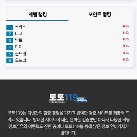
레벨 랭킹
포인트 랭킹
14 LV
크라스
1
14 LV
타코
2
12 LV
방토
3
11 LV
디제
4
11 LV
골드배
5
10 LV
오드리
6
토토119는 다년간의 검증 경험을 가지고 완벽한 검증 사이트를 제공해 드
리고 있습니다. 방대한 사이트에 대한 완벽한 검증뿐만 아니라 다양한 베팅
정보공유와 이벤트도 진행 중이니 토토119를 통해 많은 정보 얻어가시기
바랍니다.