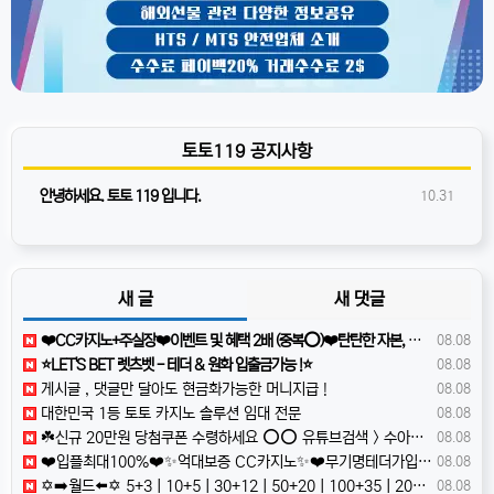
토토119 공지사항
안녕하세요. 토토 119 입니다.
10.31
새 글
새 댓글
❤️CC️카지노+주실장❤️이벤트 및 혜택 2배 (중복⭕️)❤️탄탄한 자본, 무사고 ✅빠른충환✅
08.08
⭐️LET'S BET 렛츠벳 - 테더 & 원화 입출금가능 !⭐️
08.08
️️게시글 , 댓글만 달아도 현금화가능한 머니지급 !
08.08
️대한민국️ 1등 토토 카지노 솔루션 임대 전문
08.08
☘️️신규 20만원 당첨쿠폰 수령하세요 ⭕️⭕️ 유튜브검색 > 수아영상방☘️
08.08
❤️️입플최대100%❤️✨억대보증 CC카지노✨❤️무기명테더가입O❤️블랙가입O❤️승인전화X❤️
08.08
✡️➡️월드⬅️✡️ 5+3ㅣ10+5ㅣ30+12ㅣ50+20ㅣ100+35ㅣ200+70 ✡️무한매충✡️모든배팅제재없음✡️다양한 이벤트✡️ obf6
08.08