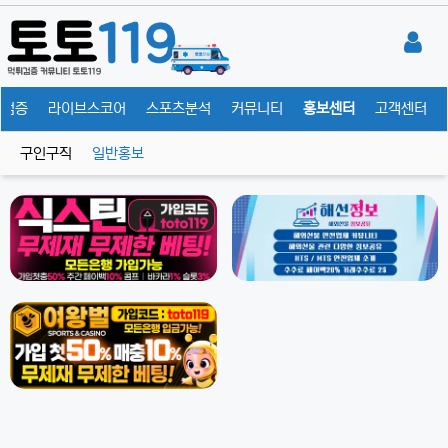
튀검증
라이브스코어
스포츠분석
커뮤니티
홍보센터
고객센터
구인구직
일반홍보