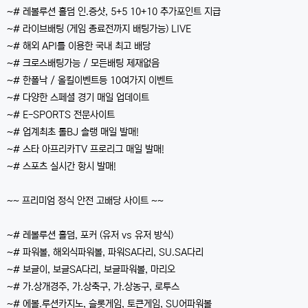
~# 레볼루션 홀덤 인.증샷, 5+5 10+10 추가포인트 지급
~# 라이브배팅 (게임 종료전까지 배팅가능) LIVE
~# 해외 API를 이용한 국내 최고 배당
~# 크로스배팅가능 / 모든배팅 제재없음
~# 한폴낙 / 올킬이벤트등 10여가지 이벤트
~# 다양한 스페셜 경기 매일 업데이트
~# E-SPORTS 전문사이트
~# 업계최초 롤BJ 솔랭 매일 발매!
~# 스타 아프리카TV 프로리그 매일 발매!
~# 스포츠 실시간 항시 발매!
~~ 프리미엄 정식 안전 고배당 사이트 ~~
~# 레볼루션 홀덤, 포커 (유저 vs 유저 방식)
~# 파워볼, 해외식파워볼, 파워SA다리, SU.SA다리
~# 보글이, 보글SA다리, 보글파워볼, 마리오
~# 가.상개경주, 가.상축구, 가.상농구, 로투스
~# 에볼.루션카지노, 슬롯게임, 토큰게임, SU어파워볼