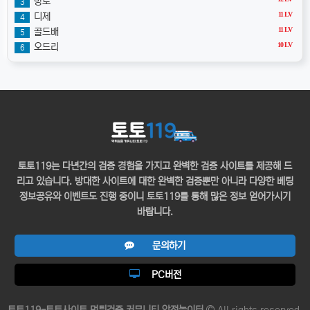
방토
3
11 LV
디제
4
11 LV
골드배
5
10 LV
오드리
6
토토119는 다년간의 검증 경험을 가지고 완벽한 검증 사이트를 제공해 드
리고 있습니다. 방대한 사이트에 대한 완벽한 검증뿐만 아니라 다양한 베팅
정보공유와 이벤트도 진행 중이니 토토119를 통해 많은 정보 얻어가시기
바랍니다.
문의하기
PC버전