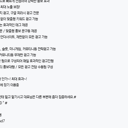
워드로 빠르게 선점하여 강력한 홍보 효과
 최대 노출 보장!
지 광고, 구글 찌라시 광고 전문
 없이 맞춤형 키워드 광고 가능
맞는 효과적인 태그 제공
문 / 맞춤형 홍보 문구등 제공
, 언더사이트, 제한없이 모든 광고 가능
노, 슬롯, 미니게임, 커뮤티니등 전략광고 가능
, 커뮤니티등 무제한 광고 가능
전문 팀으로 구성되어 매일 효과적인 광고진행
티 홍보대행 / 모든 광고 전담 수동팀 구성
저 단가~! 최대 효과~!
 업체 장기 이용중
한테 밑고 맡기시고 대표님은 다른 부분에 좀더 집중하세요.#
D " #
영
ad7