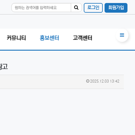
로그인
회원가입
커뮤니티
홍보센터
고객센터
광고
2025.12.03 13:42