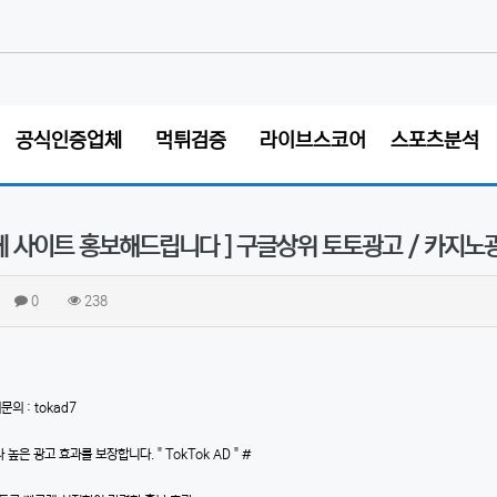
공식인증업체
먹튀검증
라이브스코어
스포츠분석
게 사이트 홍보해드립니다 ] 구글상위 토토광고 / 카지노
0
238
의 : tokad7
높은 광고 효과를 보장합니다. " TokTok AD " #