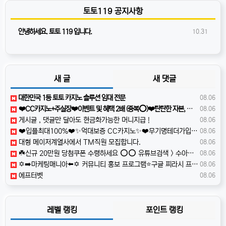
토토119 공지사항
안녕하세요. 토토 119 입니다.
10.31
새 글
새 댓글
️대한민국️ 1등 토토 카지노 솔루션 임대 전문
08.06
❤️CC️카지노+주실장❤️이벤트 및 혜택 2배 (중복⭕️)❤️탄탄한 자본, 무사고 ✅빠른충환✅
08.06
️️게시글 , 댓글만 달아도 현금화가능한 머니지급 !
08.06
❤️️입플최대100%❤️✨억대보증 CC카지노✨❤️무기명테더가입O❤️블랙가입O❤️승인전화X❤️
08.06
️️대형 메이저계열사에서 TM직원 모집합니다.
08.06
☘️️신규 20만원 당첨쿠폰 수령하세요 ⭕️⭕️ 유튜브검색 > 수아영상방☘️
08.06
✡️➡️마케팅매니아⬅️✡️ 커뮤니티 홍보 프로그램⭐️구글 찌라시 프로그램⭐️카톡 텔레 미니게임 오토픽⭐️마케팅프로그램✡️ y5q3
08.06
에프터벳
08.06
레벨 랭킹
포인트 랭킹