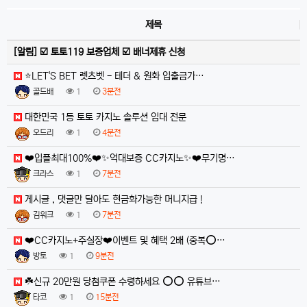
제목
[알림]
☑️ 토토119 보증업체 ☑️ 배너제휴 신청
⭐️LET'S BET 렛츠벳 - 테더 & 원화 입출금가…
골드배
1
3분전
️대한민국️ 1등 토토 카지노 솔루션 임대 전문
오드리
1
4분전
❤️️입플최대100%❤️✨억대보증 CC카지노✨❤️무기명…
크라스
1
7분전
️️게시글 , 댓글만 달아도 현금화가능한 머니지급 !
김워크
1
7분전
❤️CC️카지노+주실장❤️이벤트 및 혜택 2배 (중복⭕…
방토
1
9분전
☘️️신규 20만원 당첨쿠폰 수령하세요 ⭕️⭕️ 유튜브…
타코
1
15분전