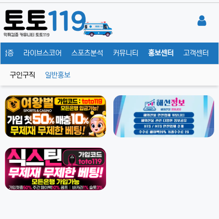
튀검증
라이브스코어
스포츠분석
커뮤니티
홍보센터
고객센터
구인구직
일반홍보