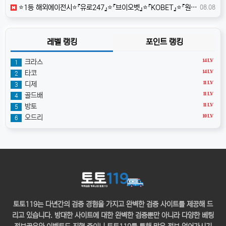
⭐️1등 해외에이전시⭐️『유로247』⭐️『브이오벳』⭐️『KOBET』⭐️『원커넥트』⭐️ cwlv
08.08
레벨 랭킹
포인트 랭킹
14 LV
크라스
1
14 LV
타코
2
11 LV
디제
3
11 LV
골드배
4
11 LV
방토
5
10 LV
오드리
6
토토119는 다년간의 검증 경험을 가지고 완벽한 검증 사이트를 제공해 드
리고 있습니다. 방대한 사이트에 대한 완벽한 검증뿐만 아니라 다양한 베팅