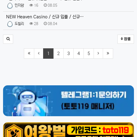
민지얌
16
08.05
NEW Heaven Casino / 신규 입플 / 신규…
도칠리
28
08.04
정렬
1
2
3
4
5