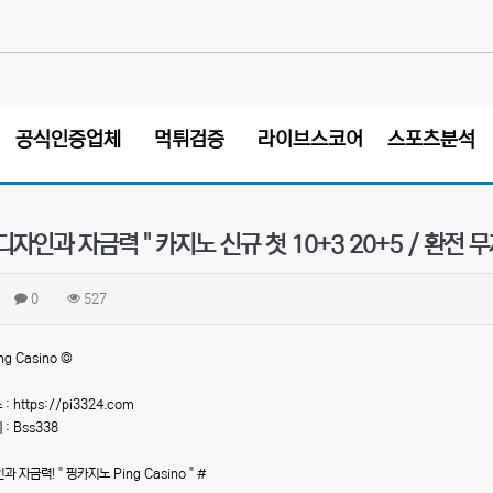
공식인증업체
먹튀검증
라이브스코어
스포츠분석
디자인과 자금력 " 카지노 신규 첫 10+3 20+5 / 환전 
0
527
g Casino ◎
 :
https://pi3324.com
: Bss338
 자금력! " 핑카지노 Ping Casino " #