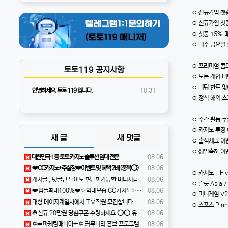
ㅇ 신규가입 첫충
ㅇ 신규가입 첫충
ㅇ 첫충 15% 
ㅇ 매주 금요일
ㅇ 프리미엄 콤프
토토119 공지사항
ㅇ 모든 게임 
ㅇ 배팅 한도 없
안녕하세요. 토토 119 입니다.
10.31
ㅇ 정식 해외 스
ㅇ 주간 활동 쿠
ㅇ 카지노 루징 
새 글
새 댓글
ㅇ 출석체크 이
ㅇ 생일축하 이
️대한민국️ 1등 토토 카지노 솔루션 임대 전문
08.06
❤️CC️카지노+주실장❤️이벤트 및 혜택 2배 (중복⭕️)❤️탄탄한 자본, 무사고 ✅빠른충환✅
08.06
ㅇ 카지노 - E.v
️️게시글 , 댓글만 달아도 현금화가능한 머니지급 !
08.06
ㅇ 슬롯 Asia /
❤️️입플최대100%❤️✨억대보증 CC카지노✨❤️무기명테더가입O❤️블랙가입O❤️승인전화X❤️
08.06
ㅇ 미니게임 V2G
️️대형 메이저계열사에서 TM직원 모집합니다.
08.06
ㅇ 스포츠 Pinna
☘️️신규 20만원 당첨쿠폰 수령하세요 ⭕️⭕️ 유튜브검색 > 수아영상방☘️
08.06
✡️➡️마케팅매니아⬅️✡️ 커뮤니티 홍보 프로그램⭐️구글 찌라시 프로그램⭐️카톡 텔레 미니게임 오토픽⭐️마케팅프로그램✡️ y5q3
08.06