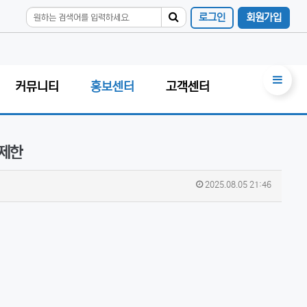
로그인
회원가입
커뮤니티
홍보센터
고객센터
무제한
2025.08.05 21:46