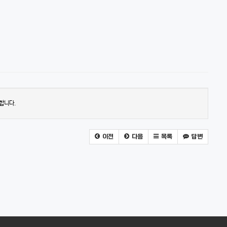
합니다.
이전
다음
목록
답변