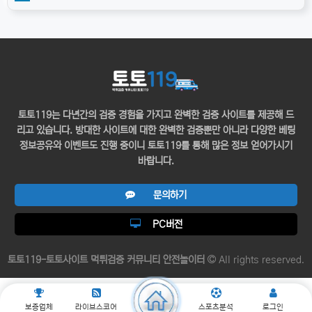
토토119는 다년간의 검증 경험을 가지고 완벽한 검증 사이트를 제공해 드
리고 있습니다. 방대한 사이트에 대한 완벽한 검증뿐만 아니라 다양한 베팅
정보공유와 이벤트도 진행 중이니 토토119를 통해 많은 정보 얻어가시기
바랍니다.
문의하기
PC버전
토토119-토토사이트 먹튀검증 커뮤니티 안전놀이터
All rights reserved.
보증업체
라이브스코어
스포츠분석
로그인