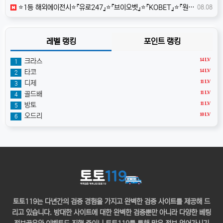
⭐️1등 해외에이전시⭐️『유로247』⭐️『브이오벳』⭐️『KOBET』⭐️『원커넥트』⭐️ zpwz
08.08
레벨 랭킹
포인트 랭킹
14 LV
크라스
1
14 LV
타코
2
11 LV
디제
3
11 LV
골드배
4
11 LV
방토
5
10 LV
오드리
6
토토119는 다년간의 검증 경험을 가지고 완벽한 검증 사이트를 제공해 드
리고 있습니다. 방대한 사이트에 대한 완벽한 검증뿐만 아니라 다양한 베팅