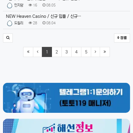
민지얌
16
08.05
NEW Heaven Casino / 신규 입플 / 신규…
도칠리
28
08.04
정렬
1
2
3
4
5