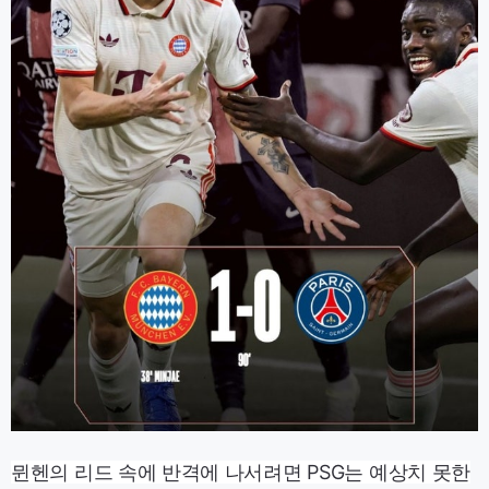
뮌헨의 리드 속에 반격에 나서려면 PSG는 예상치 못한