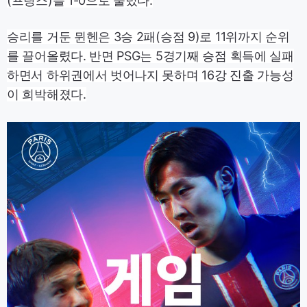
(프랑스)를 1-0으로 눌렀다.
승리를 거둔 뮌헨은 3승 2패(승점 9)로 11위까지 순위
를 끌어올렸다. 반면 PSG는 5경기째 승점 획득에 실패
하면서 하위권에서 벗어나지 못하며 16강 진출 가능성
이 희박해졌다.