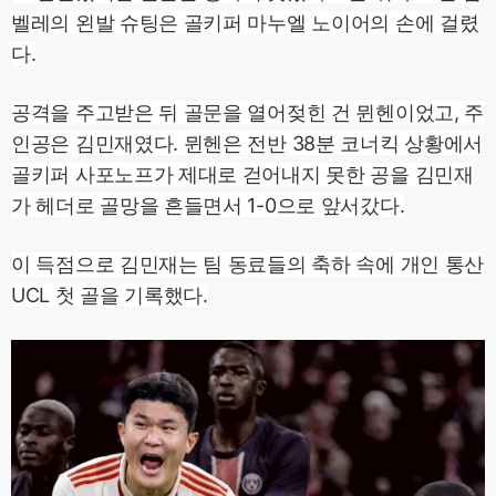
벨레의 왼발 슈팅은 골키퍼 마누엘 노이어의 손에 걸렸
다.
공격을 주고받은 뒤 골문을 열어젖힌 건 뮌헨이었고, 주
인공은 김민재였다. 뮌헨은 전반 38분 코너킥 상황에서
골키퍼 사포노프가 제대로 걷어내지 못한 공을 김민재
가 헤더로 골망을 흔들면서 1-0으로 앞서갔다.
이 득점으로 김민재는 팀 동료들의 축하 속에 개인 통산
UCL 첫 골을 기록했다.