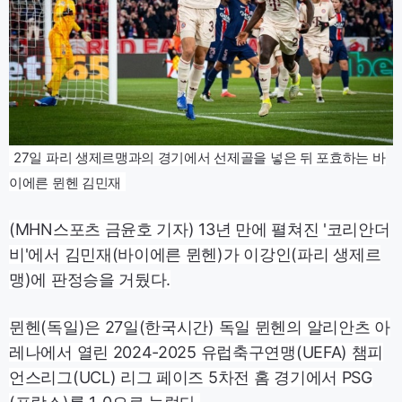
27일 파리 생제르맹과의 경기에서 선제골을 넣은 뒤 포효하는 바
이에른 뮌헨 김민재
(MHN스포츠 금윤호 기자) 13년 만에 펼쳐진 '코리안더
비'에서 김민재(바이에른 뮌헨)가 이강인(파리 생제르
맹)에 판정승을 거뒀다.
뮌헨(독일)은 27일(한국시간) 독일 뮌헨의 알리안츠 아
레나에서 열린 2024-2025 유럽축구연맹(UEFA) 챔피
언스리그(UCL) 리그 페이즈 5차전 홈 경기에서 PSG