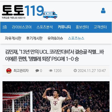
튀검증
라이브스코어
스포츠분석
커뮤니티
홍보센터
고객센터
자유게시판
후기게시판
유머&이슈
스포츠뉴스
김민재, '13년 만의 UCL 코리안더비'서 결승골 작렬...바
이에른 뮌헨, '뎀벨레 퇴장' PSG에 1-0 승
최고관리자
0
1205
2024.11.27 10:47