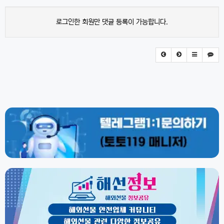
로그인한 회원만 댓글 등록이 가능합니다.