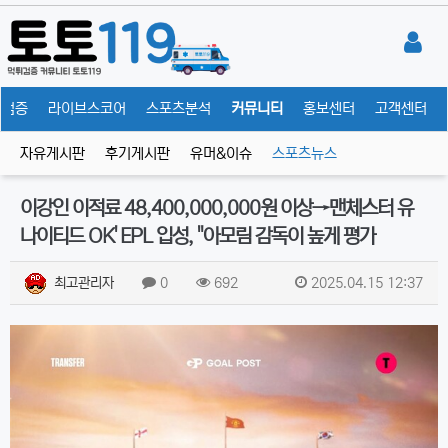
튀검증
라이브스코어
스포츠분석
커뮤니티
홍보센터
고객센터
자유게시판
후기게시판
유머&이슈
스포츠뉴스
이강인 이적료 48,400,000,000원 이상→맨체스터 유
나이티드 OK' EPL 입성, "아모림 감독이 높게 평가
최고관리자
0
692
2025.04.15 12:37