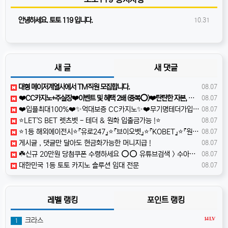
안녕하세요. 토토 119 입니다.
10.31
새 글
새 댓글
️️대형 메이저계열사에서 TM직원 모집합니다.
08.07
❤️CC️카지노+주실장❤️이벤트 및 혜택 2배 (중복⭕️)❤️탄탄한 자본, 무사고 ✅빠른충환✅
08.07
❤️️입플최대100%❤️✨억대보증 CC카지노✨❤️무기명테더가입O❤️블랙가입O❤️승인전화X❤️
08.07
⭐️LET'S BET 렛츠벳 - 테더 & 원화 입출금가능 !⭐️
08.07
⭐️1등 해외에이전시⭐️『유로247』⭐️『브이오벳』⭐️『KOBET』⭐️『원커넥트』⭐️ e5nq
08.07
️️게시글 , 댓글만 달아도 현금화가능한 머니지급 !
08.07
☘️️신규 20만원 당첨쿠폰 수령하세요 ⭕️⭕️ 유튜브검색 > 수아영상방☘️
08.07
️대한민국️ 1등 토토 카지노 솔루션 임대 전문
08.07
레벨 랭킹
포인트 랭킹
14 LV
크라스
1