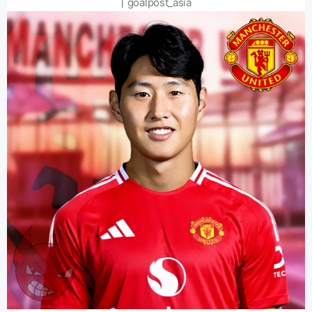
┃goalpost_asia